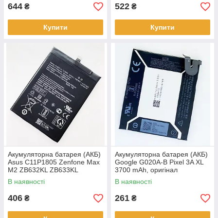
644
522
₴
₴
Купити
Купити
Акумуляторна батарея (АКБ)
Акумуляторна батарея (АКБ)
Asus C11P1805 Zenfone Max
Google G020A-B Pixel 3A XL
M2 ZB632KL ZB633KL
3700 mAh, оригінал
4000mAh, оригінал
В наявності
В наявності
406
261
₴
₴