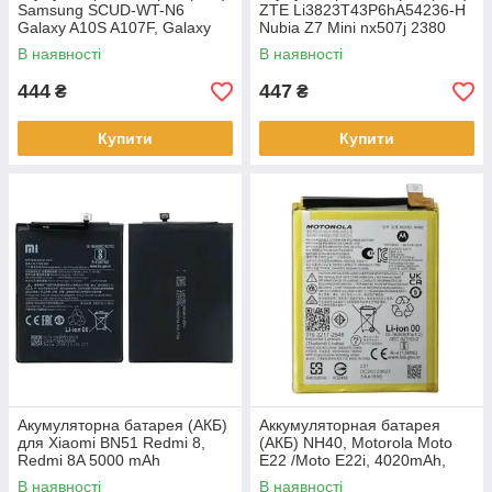
Samsung SCUD-WT-N6
ZTE Li3823T43P6hA54236-H
Galaxy A10S A107F, Galaxy
Nubia Z7 Mini nx507j 2380
A20S A207F, Honor Holly 2
mAh,
В наявності
В наявності
Plus
444
447
₴
₴
Купити
Купити
Акумуляторна батарея (АКБ)
Аккумуляторная батарея
для Xiaomi BN51 Redmi 8,
(АКБ) NH40, Motorola Moto
Redmi 8A 5000 mAh
E22 /Moto E22i, 4020mAh,
M1908C3IC, MZB8255IN,
оригінал PRC
В наявності
В наявності