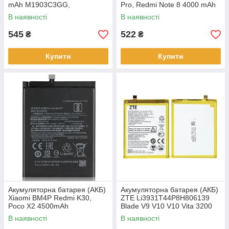
mAh M1903C3GG,
Pro, Redmi Note 8 4000 mAh
M1903C3GH, M1903C3GI,
M1906G7I M1906G7G
В наявності
В наявності
оригінал
M1908C3JH
545
522
₴
₴
Купити
Купити
Акумуляторна батарея (АКБ)
Акумуляторна батарея (АКБ)
Xiaomi BM4P Redmi K30,
ZTE Li3931T44P8H806139
Poco X2 4500mAh
Blade V9 V10 V10 Vita 3200
M1912G7BE M1912G7BC
mAh,
В наявності
В наявності
MZB9011IN MZB9012IN