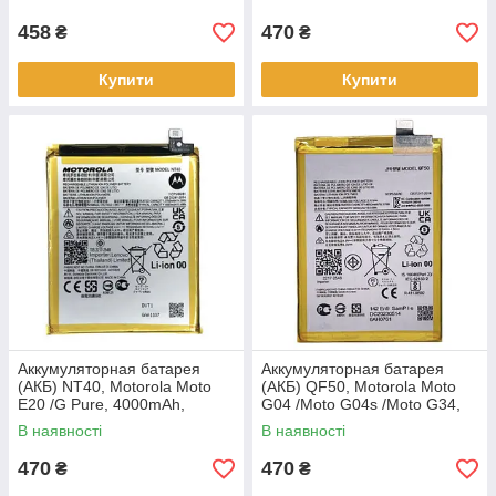
M1908C3IG,
458
470
₴
₴
Купити
Купити
Аккумуляторная батарея
Аккумуляторная батарея
(АКБ) NT40, Motorola Moto
(АКБ) QF50, Motorola Moto
E20 /G Pure, 4000mAh,
G04 /Moto G04s /Moto G34,
оригінал PRC
5000mAh, оригінал PRC
В наявності
В наявності
470
470
₴
₴