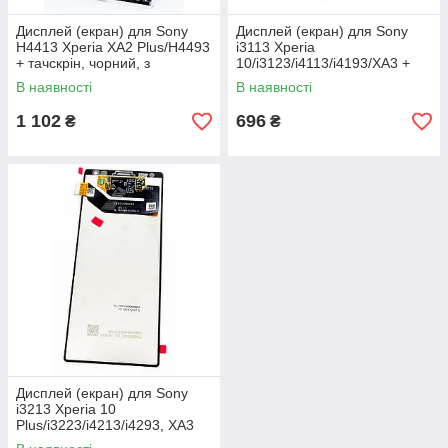
Дисплей (екран) для Sony
Дисплей (екран) для Sony
H4413 Xperia XA2 Plus/H4493
i3113 Xperia
+ тачскрін, чорний, з
10/i3123/i4113/i4193/XA3 +
передньою панеллю,
тачскрін, чорний, оригінал
В наявності
В наявності
оригінал
1 102
696
₴
₴
Дисплей (екран) для Sony
i3213 Xperia 10
Plus/i3223/i4213/i4293, XA3
Ultra + тачскрін, чорний