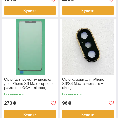
Купити
Купити
Скло (для ремонту дисплея)
Скло камери для iPhone
для iPhone XS Max, чорне, з
XS/XS Max, золотисте +
рамкою, з OCA-плівкою,
кільце
оригінал
В наявності
В наявності
273
96
₴
₴
Купити
Купити