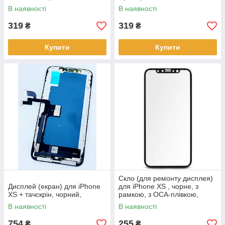
В наявності
В наявності
319
319
₴
₴
Купити
Купити
Скло (для ремонту дисплея)
Дисплей (екран) для iPhone
для iPhone XS , чорне, з
XS + тачскрін, чорний,
рамкою, з OCA-плівкою,
оригінал
В наявності
В наявності
754
255
₴
₴