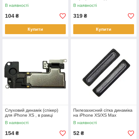
В наявності
В наявності
104
319
₴
₴
Купити
Купити
Слуховий динамік (спікер)
Пилезахисний сітка динаміка
для iPhone XS , в рамці
на iPhone XS/XS Max
В наявності
В наявності
154
52
₴
₴