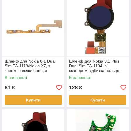
Шлейф для Nokia 8.1 Dual
Шлейф для Nokia 3.1 Plus
Sim TA-1119/Nokia X7, з
Dual Sim TA-1104, зі
кнопкою включення, з
сканером відбитка пальця,
кнопками регулювання
синього кольору
В наявності
В наявності
гучності
81
128
₴
₴
Купити
Купити