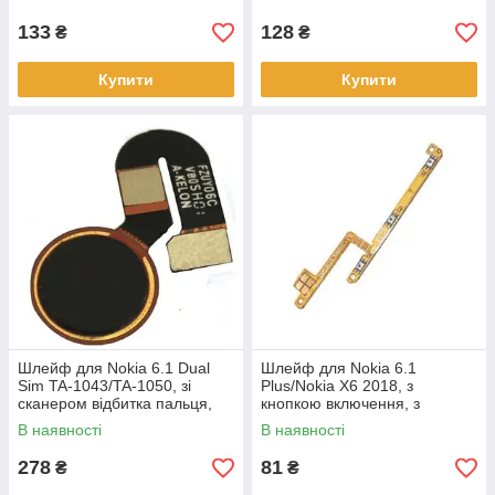
гучності
133
128
₴
₴
Купити
Купити
Шлейф для Nokia 6.1 Dual
Шлейф для Nokia 6.1
Sim TA-1043/TA-1050, зі
Plus/Nokia X6 2018, з
сканером відбитка пальця,
кнопкою включення, з
чорного кольору
кнопками регулювання
В наявності
В наявності
гучності
278
81
₴
₴