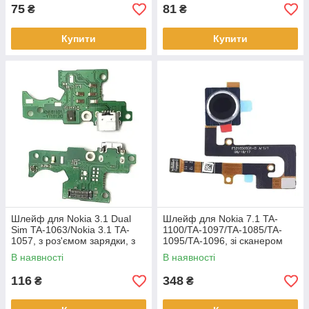
75
81
₴
₴
Купити
Купити
Шлейф для Nokia 3.1 Dual
Шлейф для Nokia 7.1 TA-
Sim TA-1063/Nokia 3.1 TA-
1100/TA-1097/TA-1085/TA-
1057, з роз'ємом зарядки, з
1095/TA-1096, зі сканером
мікрофоном, плата зарядки,
відбитка пальця, чорного
В наявності
В наявності
з мікросхемою, оригінал
кольору
116
348
₴
₴