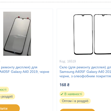
8
16519
 ремонту дисплея) для
Скло (для ремонту дисплея) д
A405F Galaxy A40 2019, чорне
Samsung A405F Galaxy A40 201
чорне, з олеофобним покритт
168 ₴
ності
В наявності
в роздріб
Оптом і в роздріб
УПИТИ