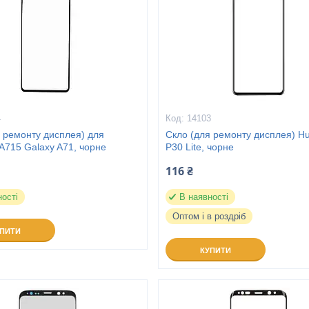
4
14103
 ремонту дисплея) для
Скло (для ремонту дисплея) H
A715 Galaxy A71, чорне
P30 Lite, чорне
116 ₴
ності
В наявності
Оптом і в роздріб
УПИТИ
КУПИТИ