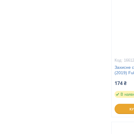
1661
Захисне 
(2019) Fu
174 ₴
В наяв
К