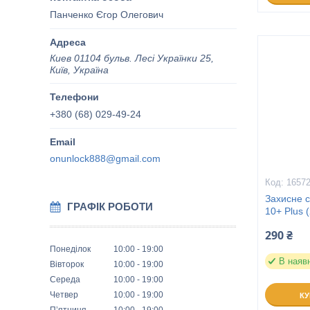
Панченко Єгор Олегович
Киев 01104 бульв. Лесі Українки 25,
Київ, Україна
+380 (68) 029-49-24
onunlock888@gmail.com
1657
Захисне 
ГРАФІК РОБОТИ
10+ Plus 
290 ₴
Понеділок
10:00
19:00
В наяв
Вівторок
10:00
19:00
Середа
10:00
19:00
Четвер
10:00
19:00
К
Пʼятниця
10:00
19:00