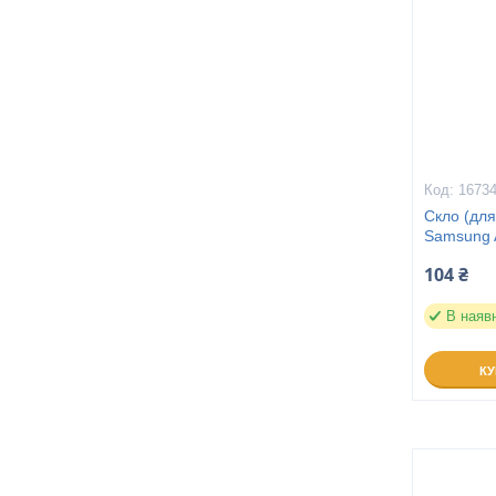
1673
Скло (для
Samsung 
104 ₴
В наяв
К