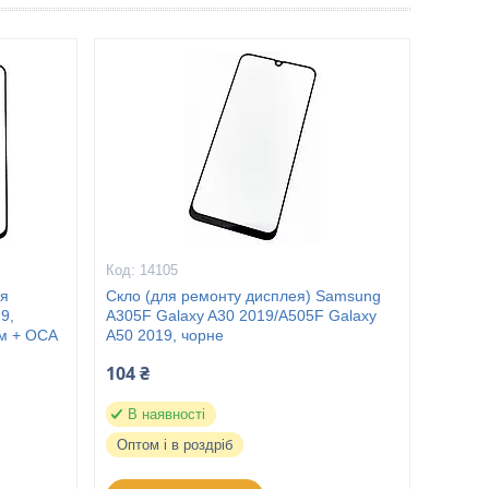
14105
ля
Скло (для ремонту дисплея) Samsung
9,
A305F Galaxy A30 2019/A505F Galaxy
ям + OCA
A50 2019, чорне
104 ₴
В наявності
Оптом і в роздріб