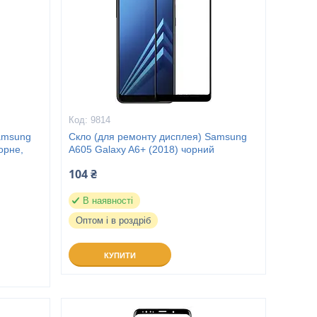
9814
amsung
Скло (для ремонту дисплея) Samsung
орне,
A605 Galaxy A6+ (2018) чорний
104 ₴
В наявності
Оптом і в роздріб
КУПИТИ