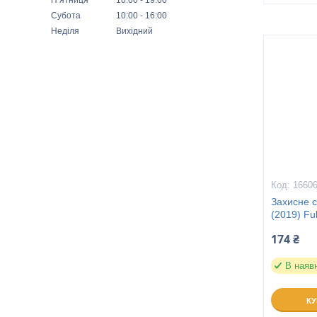
Субота
10:00
16:00
Неділя
Вихідний
1660
Захисне 
(2019) Fu
174 ₴
В наяв
К