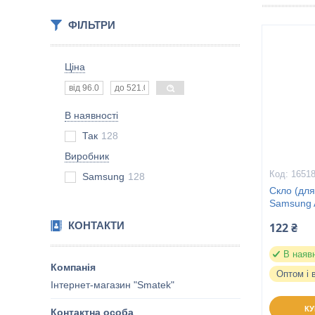
ФІЛЬТРИ
Ціна
В наявності
Так
128
Виробник
1651
Samsung
128
Скло (для
Samsung 
КОНТАКТИ
122 ₴
В наяв
Оптом і 
Інтернет-магазин "Smatek"
К