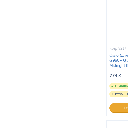
9217
Скло (дл
G950F Gal
Midnight 
273 ₴
В наяв
Оптом і 
К