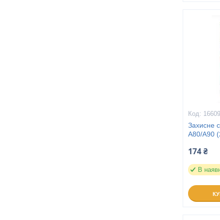
1660
Захисне 
A80/A90 (
174 ₴
В наяв
К