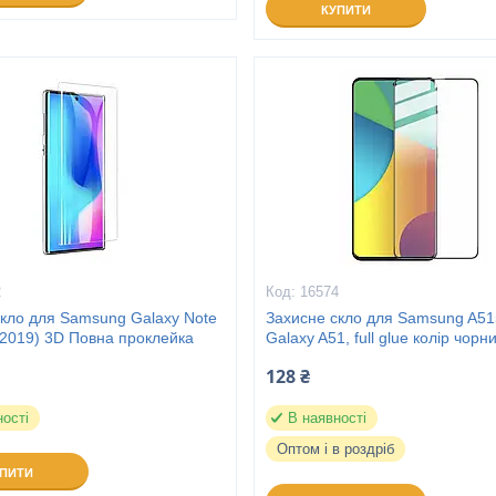
КУПИТИ
2
16574
скло для Samsung Galaxy Note
Захисне скло для Samsung A5
(2019) 3D Повна проклейка
Galaxy A51, full glue колір чорн
128 ₴
ності
В наявності
Оптом і в роздріб
УПИТИ