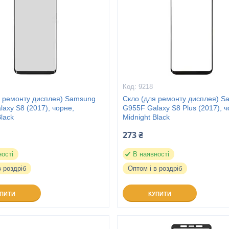
9218
я ремонту дисплея) Samsung
Скло (для ремонту дисплея) S
axy S8 (2017), чорне,
G955F Galaxy S8 Plus (2017), ч
Black
Midnight Black
273 ₴
ності
В наявності
в роздріб
Оптом і в роздріб
УПИТИ
КУПИТИ