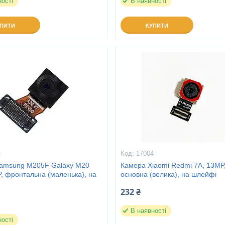
ності
В наявності
УПИТИ
КУПИТИ
2
17004
amsung M205F Galaxy M20
Камера Xiaomi Redmi 7A, 13MP
, фронтальна (маленька), на
основна (велика), на шлейфі
232 ₴
В наявності
ності