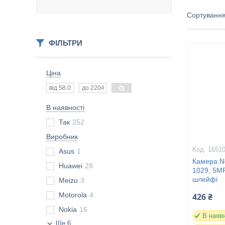
ФІЛЬТРИ
Ціна
В наявності
Так
252
Виробник
1651
Asus
1
Камера No
Huawei
28
1029, 5MP
шлейфі
Meizu
3
Motorola
4
426 ₴
Nokia
16
В наяв
Ще 6