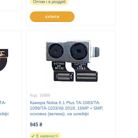
Оптом і в роздріб
КУПИТИ
16989
TA-
Камера Nokia 6.1 Plus TA-1083/TA-
1099/TA-1103/X6 2018, 16MP + 5MP,
ейфі
основна (велика), на шлейфі
945 ₴
В наявності