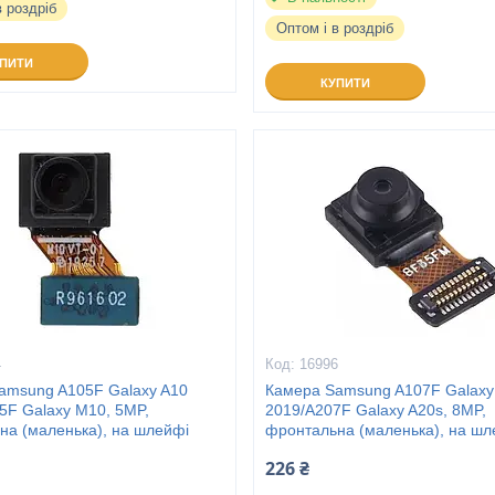
в роздріб
Оптом і в роздріб
УПИТИ
КУПИТИ
4
16996
amsung A105F Galaxy A10
Камера Samsung A107F Galaxy
5F Galaxy M10, 5MP,
2019/A207F Galaxy A20s, 8MP,
на (маленька), на шлейфі
фронтальна (маленька), на шл
226 ₴