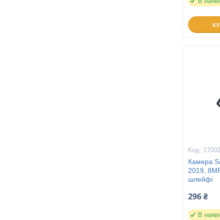
В наяв
К
1700
Камера S
2019, 8MP
шлейфі
296 ₴
В наяв