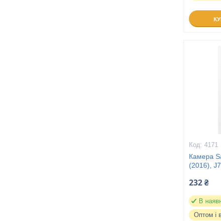
К
4171
Камера S
(2016), J
232 ₴
В наяв
Оптом і 