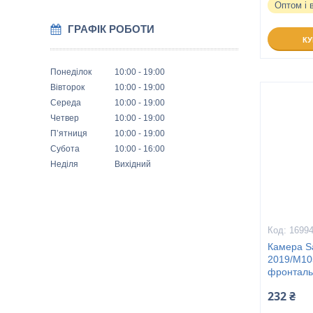
Оптом і 
ГРАФІК РОБОТИ
К
Понеділок
10:00
19:00
Вівторок
10:00
19:00
Середа
10:00
19:00
Четвер
10:00
19:00
Пʼятниця
10:00
19:00
Субота
10:00
16:00
Неділя
Вихідний
1699
Камера S
2019/M10
фронталь
232 ₴