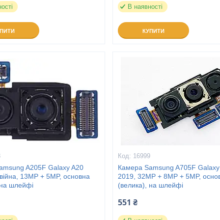
ності
В наявності
УПИТИ
КУПИТИ
8
16999
amsung A205F Galaxy A20
Камера Samsung A705F Galaxy
війна, 13MP + 5MP, основна
2019, 32MP + 8MP + 5MP, осно
 на шлейфі
(велика), на шлейфі
551 ₴