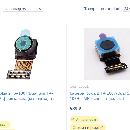
0
16511
kia 2 TA-1007/Dual Sim TA-
Камера Nokia 2 TA-1007/Dual S
, фронтальна (маленька), на
1029, 8MP, основна (велика)
589 ₴
В наявності
ності
Оптом і в роздріб