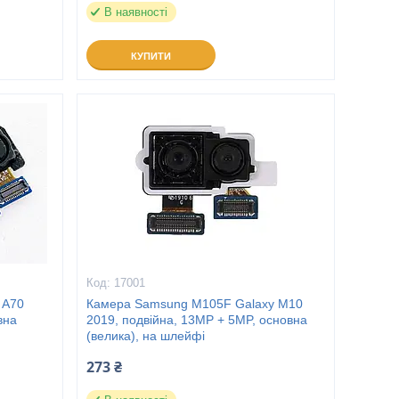
В наявності
КУПИТИ
17001
 A70
Камера Samsung M105F Galaxy M10
вна
2019, подвійна, 13MP + 5MP, основна
(велика), на шлейфі
273 ₴