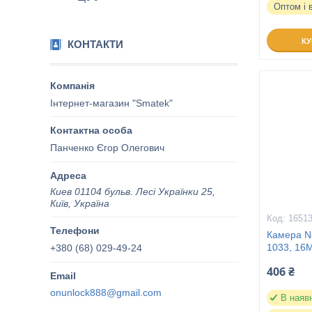
Оптом і 
К
КОНТАКТИ
Інтернет-магазин "Smatek"
Панченко Єгор Олегович
Киев 01104 бульв. Лесі Українки 25,
Київ, Україна
1651
Камера No
1033, 16M
+380 (68) 029-49-24
406 ₴
onunlock888@gmail.com
В наяв