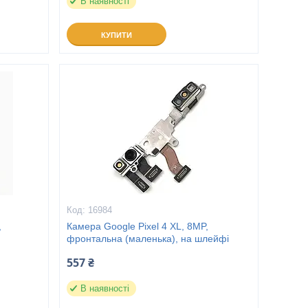
В наявності
КУПИТИ
16984
,
Камера Google Pixel 4 XL, 8MP,
фронтальна (маленька), на шлейфі
557 ₴
В наявності