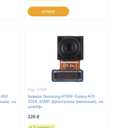
КУПИТИ
17000
 A50
Камера Samsung A705F Galaxy A70
ька), на
2019, 32MP, фронтальна (маленька), на
шлейфі
226 ₴
В наявності