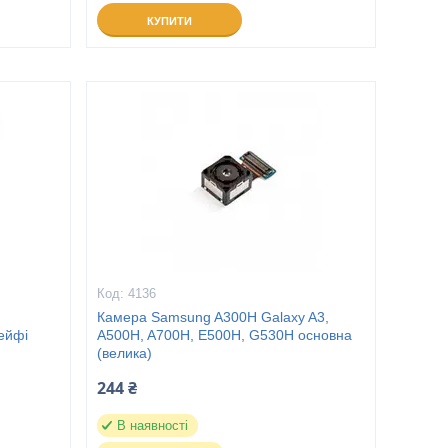
КУПИТИ
4136
Камера Samsung A300H Galaxy A3,
ейфі
A500H, A700H, E500H, G530H основна
(велика)
244 ₴
В наявності