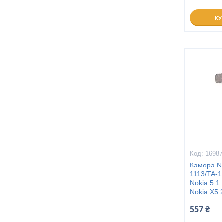
К
1698
Камера No
1113/TA-1
Nokia 5.1
Nokia X5 
557 ₴