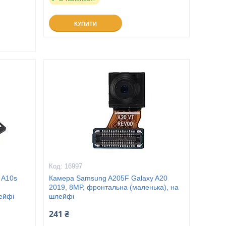
КУПИТИ
16997
 A10s
Камера Samsung A205F Galaxy A20
2019, 8MP, фронтальна (маленька), на
ейфі
шлейфі
241 ₴