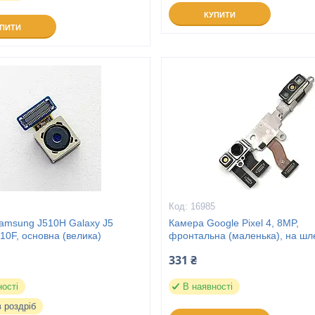
КУПИТИ
УПИТИ
16985
amsung J510H Galaxy J5
Камера Google Pixel 4, 8MP,
710F, основна (велика)
фронтальна (маленька), на шл
331 ₴
ності
В наявності
в роздріб