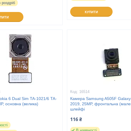
в роздріб
КУПИТИ
УПИТИ
3
16514
kia 6 Dual Sim TA-1021/6 TA-
Камера Samsung A505F Galaxy
P, основна (велика)
2019, 25MP, фронтальна (мален
шлейфі
116 ₴
ності
В наявності