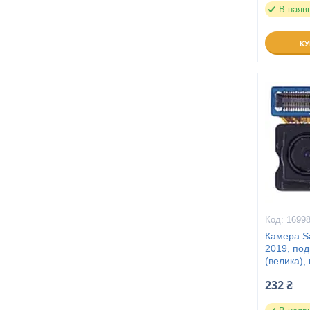
В наяв
К
1699
Камера S
2019, под
(велика),
232 ₴