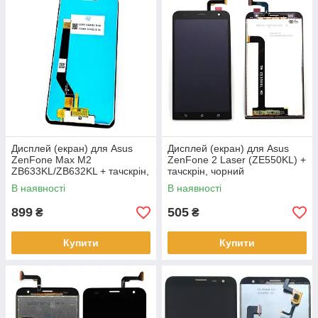
Дисплей (екран) для Asus
Дисплей (екран) для Asus
ZenFone Max M2
ZenFone 2 Laser (ZE550KL) +
ZB633KL/ZB632KL + тачскрін,
тачскрін, чорний
чорний, оригінал
В наявності
В наявності
899
505
₴
₴
Купити
Купити