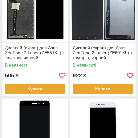
Дисплей (екран) для Asus
Дисплей (екран) для Asus
ZenFone 2 Laser (ZE551KL) +
ZenFone 2 Laser (ZE601KL) +
тачскрін, чорний
тачскрін, чорний
В наявності
В наявності
505
922
₴
₴
Купити
Купити