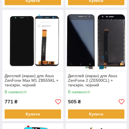
Купити
Купити
Дисплей (екран) для Asus
Дисплей (екран) для Asus
ZenFone Max M1 ZB555KL +
ZenFone 2 (ZE500CL) +
тачскрін, чорний
тачскрін, чорний
В наявності
В наявності
771
505
₴
₴
Купити
Купити