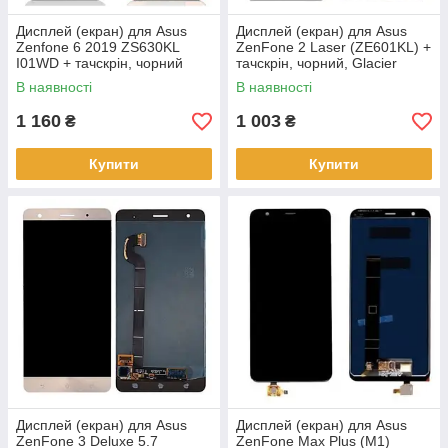
Дисплей (екран) для Asus
Дисплей (екран) для Asus
Zenfone 6 2019 ZS630KL
ZenFone 2 Laser (ZE601KL) +
I01WD + тачскрін, чорний
тачскрін, чорний, Glacier
оригінал
Gray, з передньою панеллю
В наявності
В наявності
1 160
1 003
₴
₴
Купити
Купити
Дисплей (екран) для Asus
Дисплей (екран) для Asus
ZenFone 3 Deluxe 5.7
ZenFone Max Plus (M1)