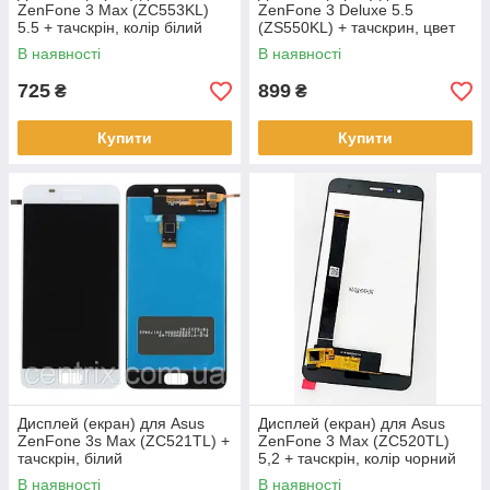
ZenFone 3 Max (ZC553KL)
ZenFone 3 Deluxe 5.5
5.5 + тачскрін, колір білий
(ZS550KL) + тачскрин, цвет
золотистый
В наявності
В наявності
725
899
₴
₴
Купити
Купити
Дисплей (екран) для Asus
Дисплей (екран) для Asus
ZenFone 3s Max (ZC521TL) +
ZenFone 3 Max (ZC520TL)
тачскрін, білий
5,2 + тачскрін, колір чорний
В наявності
В наявності