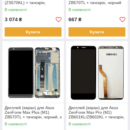
(ZS570KL) + тачскрін,
ZB570TL + тачскрін, чорний
золотистий, Shimmer Gold,
В наявності
В наявності
OLED
3 074
667
₴
₴
Купити
Купити
Дисплей (екран) для Asus
Дисплей (екран) для Asus
ZenFone Max Plus (M1)
ZenFone Max Pro (M1)
ZB570TL + тачскрін, чорний, з
ZB601KL/ZB602KL + тачскрін,
передньою панеллю,
чорний, оригінал
В наявності
В наявності
оригінал