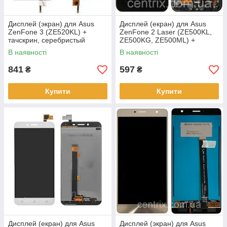
Дисплей (экран) для Asus
Дисплей (екран) для Asus
ZenFone 3 (ZE520KL) +
ZenFone 2 Laser (ZE500KL,
тачскрин, серебристый
ZE500KG, ZE500ML) +
тачскрін, чорний, з
В наявності
В наявності
передньою панеллю
841
597
₴
₴
Купити
Купити
Дисплей (екран) для Asus
Дисплей (экран) для Asus