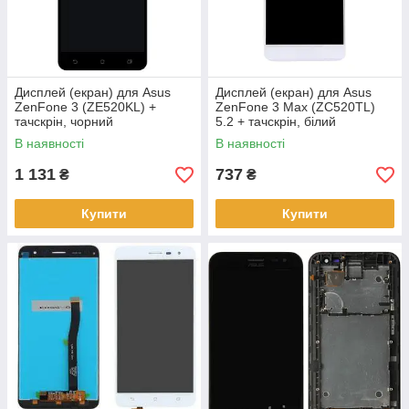
Дисплей (екран) для Asus
Дисплей (екран) для Asus
ZenFone 3 (ZE520KL) +
ZenFone 3 Max (ZC520TL)
тачскрін, чорний
5.2 + тачскрін, білий
В наявності
В наявності
1 131
737
₴
₴
Купити
Купити