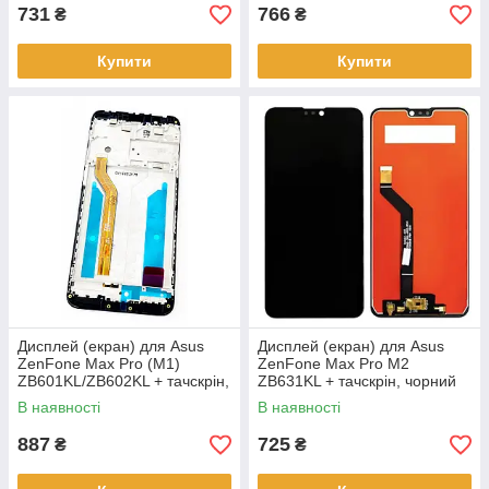
731
766
₴
₴
Купити
Купити
Дисплей (екран) для Asus
Дисплей (екран) для Asus
ZenFone Max Pro (M1)
ZenFone Max Pro M2
ZB601KL/ZB602KL + тачскрін,
ZB631KL + тачскрін, чорний
чорний, з передньою
оригінал
В наявності
В наявності
панеллю
887
725
₴
₴