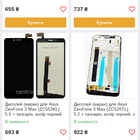
655
737
₴
₴
Купити
Купити
Дисплей (екран) для Asus
Дисплей (екран) для Asus
ZenFone 3 Max (ZC553KL)
ZenFone 3 Max (ZC520TL)
5.5 + тачскрін, колір чорний
5.2 + тачскрін, колір чорний, з
передньою панеллю
В наявності
В наявності
693
922
₴
₴