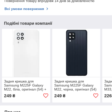
Повернення товару впродовж 14 днів за домовленістю
Всі умови повернення
Подібні товари компанії
Задня кришка для
Задня кришка для
Задн
Samsung M225F Galaxy
Samsung M225F Galaxy
Sam
M22, біла, оригінал (54) +
M22, чорна, оригінал (54)
M33,
скло камери
+ скло камери
+ ск
249
249
226
₴
₴