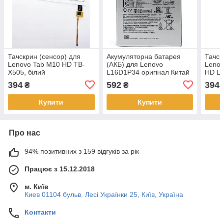
Тачскрин (сенсор) для
Акумуляторна батарея
Тачс
Lenovo Tab M10 HD TB-
(АКБ) для Lenovo
Leno
X505, білий
L16D1P34 оригінал Китай
HD L
Tab 4 8.0" TB-8504X, E10
чор
394
592
394
₴
₴
X104F, 4 Plus 8704X
Купити
Купити
Про нас
94% позитивних з 159 відгуків за рік
Працює з 15.12.2018
м. Київ
Киев 01104 бульв. Лесі Українки 25, Київ, Україна
Контакти