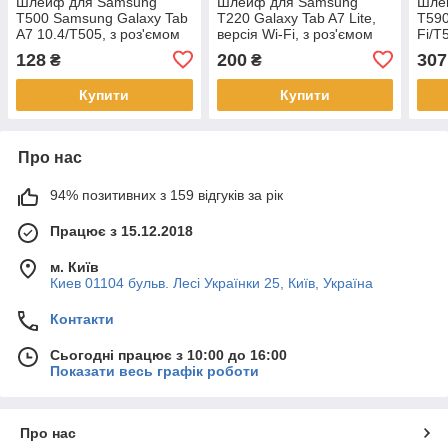
Шлейф для Samsung
Шлейф для Samsung
Шле
T500 Samsung Galaxy Tab
T220 Galaxy Tab A7 Lite,
T590
A7 10.4/T505, з роз'ємом
версія Wi-Fi, з роз'ємом
Fi/T
Sim-карти, плата
зарядки, з роз'ємом
заря
128
200
307
₴
₴
навушників, з
плат
ориг
Купити
Купити
Про нас
94% позитивних з 159 відгуків за рік
Працює з 15.12.2018
м. Київ
Киев 01104 бульв. Лесі Українки 25, Київ, Україна
Контакти
Сьогодні працює з 10:00 до 16:00
Показати весь графік роботи
Про нас