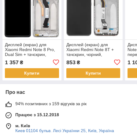
Дисплей (екран) для
Дисплей (екран) для
Дисп
Xiaomi Redmi Note 8 Pro,
Xiaomi Redmi Note 8T +
Note
Dual Sim + тачскрин,
тачскрин, чорний,
пер
чорний, оригінал (54) з
оригінал (54) з передньою
чорн
1 357
853
1 1
₴
₴
передньою панеллю
панеллю сріблястого
Купити
Купити
Про нас
94% позитивних з 159 відгуків за рік
Працює з 15.12.2018
м. Київ
Киев 01104 бульв. Лесі Українки 25, Київ, Україна