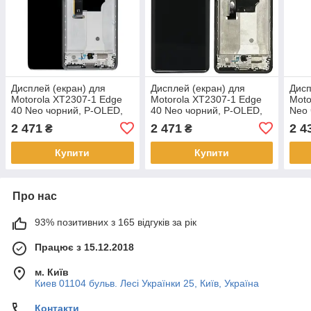
Дисплей (екран) для
Дисплей (екран) для
Дисп
Motorola XT2307-1 Edge
Motorola XT2307-1 Edge
Moto
40 Neo чорний, P-OLED,
40 Neo чорний, P-OLED,
Neo 
оригінал PRC, з рамкою,
оригінал PRC, з рамкою,
ориг
2 471
2 471
2 4
₴
₴
Black
Black
сірог
Купити
Купити
Про нас
93% позитивних з 165 відгуків за рік
Працює з 15.12.2018
м. Київ
Киев 01104 бульв. Лесі Українки 25, Київ, Україна
Контакти