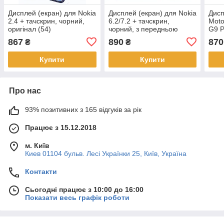
Дисплей (екран) для Nokia
Дисплей (екран) для Nokia
Дисп
2.4 + тачскрин, чорний,
6.2/7.2 + тачскрин,
Moto
оригінал (54)
чорний, з передньою
G9 P
панеллю зеленого
чорн
867
890
870
₴
₴
кольору, Cyan Green,
оригінал
Купити
Купити
Про нас
93% позитивних з 165 відгуків за рік
Працює з 15.12.2018
м. Київ
Киев 01104 бульв. Лесі Українки 25, Київ, Україна
Контакти
Сьогодні працює з 10:00 до 16:00
Показати весь графік роботи