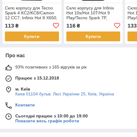
Скло корпусу для Tecno
Скло корпусу для Infinix
Скло
Spark 4 KC2/KC8/Camon
Hot 10s/Hot 10T/Hot 9
Hot 
12 CC7; Infinix Hot 8 X650,
Play/Tecno Spark 7P,
Play
чорне, з OCA-плівкою
чорне, з OCA-плівкою
чорн
113
116
133
₴
₴
ориг
Купити
Купити
Про нас
93% позитивних з 165 відгуків за рік
Працює з 15.12.2018
м. Київ
Киев 01104 бульв. Лесі Українки 25, Київ, Україна
Контакти
Сьогодні працює з 10:00 до 19:00
Показати весь графік роботи