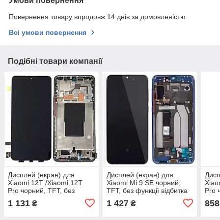
Умови повернення
Повернення товару впродовж 14 днів за домовленістю
Всі умови повернення
Подібні товари компанії
Дисплей (екран) для
Дисплей (екран) для
Дисп
Xiaomi 12T /Xiaomi 12T
Xiaomi Mi 9 SE чорний,
Xiao
Pro чорний, TFT, без
TFT, без функції відбитка
Pro 
функції відбитка пальця, з
пальця, з рамкою синього
функ
1 131
1 427
858
₴
₴
рамкою, Black
кольору