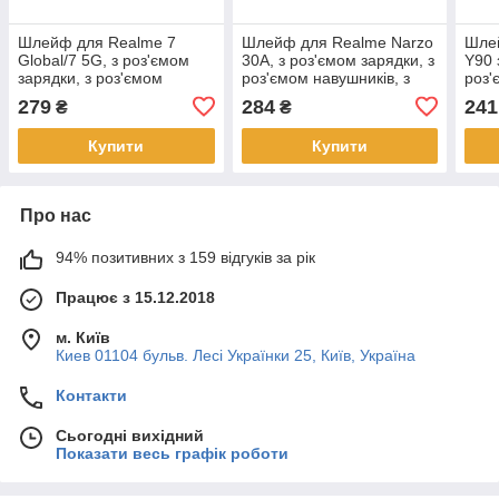
Шлейф для Realme 7
Шлейф для Realme Narzo
Шле
Global/7 5G, з роз'ємом
30A, з роз'ємом зарядки, з
Y90 
зарядки, з роз'ємом
роз'ємом навушників, з
роз'
навушників, з мікрофоном,
мікрофоном, оригінал
мікр
279
284
241
₴
₴
плата зарядки, з
PRC, плата
заря
Купити
Купити
Про нас
94% позитивних з 159 відгуків за рік
Працює з 15.12.2018
м. Київ
Киев 01104 бульв. Лесі Українки 25, Київ, Україна
Контакти
Сьогодні вихідний
Показати весь графік роботи