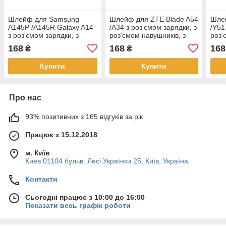
Шлейф для Samsung
Шлейф для ZTE Blade A54
Шлей
A145P /A145R Galaxy A14
/A34 з роз'ємом зарядки, з
/Y51
з роз'ємом зарядки, з
роз'ємом навушників, з
роз'
роз'ємом навушників, з
мікрофоном, плата
мікр
168
168
168
₴
₴
мікрофоном, плата
зарядки
заря
Купити
Купити
Про нас
93% позитивних з 165 відгуків за рік
Працює з 15.12.2018
м. Київ
Киев 01104 бульв. Лесі Українки 25, Київ, Україна
Контакти
Сьогодні працює з 10:00 до 16:00
Показати весь графік роботи