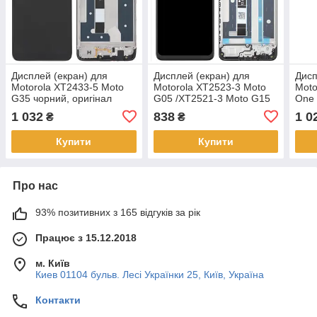
Дисплей (екран) для
Дисплей (екран) для
Дисп
Motorola XT2433-5 Moto
Motorola XT2523-3 Moto
Moto
G35 чорний, оригінал
G05 /XT2521-3 Moto G15
One 
PRC, з рамкою
/XT2523-6 Moto E15
ориг
1 032
838
1 0
₴
₴
чорний, оригінал PRC з
пер
рамкою
Купити
Купити
Про нас
93% позитивних з 165 відгуків за рік
Працює з 15.12.2018
м. Київ
Киев 01104 бульв. Лесі Українки 25, Київ, Україна
Контакти