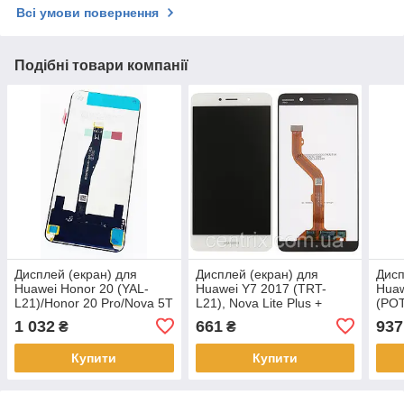
Всі умови повернення
Подібні товари компанії
Дисплей (екран) для
Дисплей (екран) для
Дисп
Huawei Honor 20 (YAL-
Huawei Y7 2017 (TRT-
Huaw
L21)/Honor 20 Pro/Nova 5T
L21), Nova Lite Plus +
(POT
+ тачскрін, чорний,
тачскрін, колір білий
тачс
1 032
661
937
₴
₴
оригінал
Купити
Купити