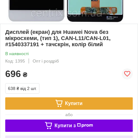
Дисплей (екран) для Huawei Nova без
мікросхеми, (тип 1), CAN-L11/CAN-L01,
#1540337191 + тачскрін, колір білий
В наявності
Код: 1395
Опт і роздріб
696
₴
638 ₴
від 2 шт.
Купити
або
Купити з