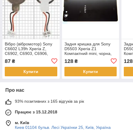
Вібро (вібромотор) Sony
Задня кришка для Sony
Задн
C6602 L39h Xperia Z,
D5503 Xperia Z1
D550
C6902, C6903, C6906,
Компактний mini, чорна,
Комп
C6943, Xperia Tablet Z3
оригінал
ориг
87
128
128
₴
₴
Купити
Купити
Про нас
93% позитивних з 165 відгуків за рік
Працює з 15.12.2018
м. Київ
Киев 01104 бульв. Лесі Українки 25, Київ, Україна