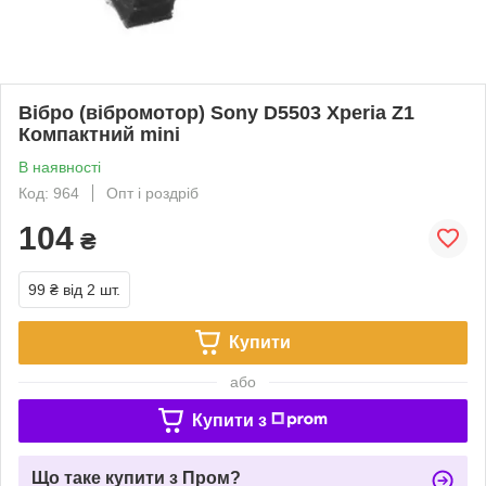
Вібро (вібромотор) Sony D5503 Xperia Z1
Компактний mini
В наявності
Код: 964
Опт і роздріб
104
₴
99 ₴
від 2 шт.
Купити
або
Купити з
Що таке купити з Пром?