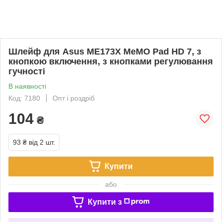
Шлейф для Asus ME173X MeMO Pad HD 7, з
кнопкою включення, з кнопками регулювання
гучності
В наявності
Код: 7180
Опт і роздріб
104
₴
93 ₴
від 2 шт.
Купити
або
Купити з