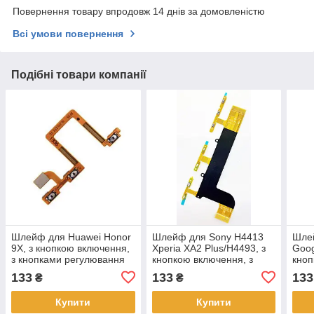
Повернення товару впродовж 14 днів за домовленістю
Всі умови повернення
Подібні товари компанії
Шлейф для Huawei Honor
Шлейф для Sony H4413
Шле
9X, з кнопкою включення,
Xperia XA2 Plus/H4493, з
Googl
з кнопками регулювання
кнопкою включення, з
кноп
гучності
кнопками регулювання
кноп
133
133
133
₴
₴
гучності, з кнопкою
гучн
Купити
Купити