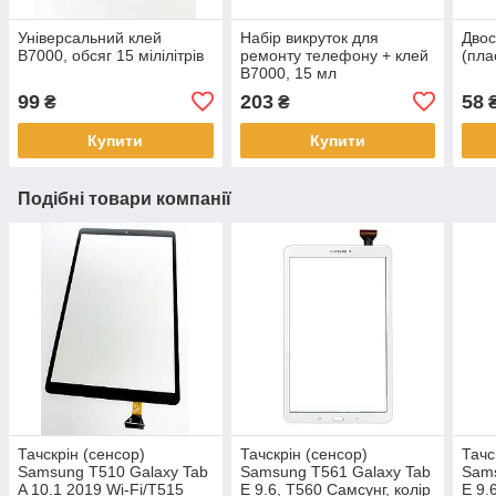
Універсальний клей
Набір викруток для
Двос
B7000, обсяг 15 мілілітрів
ремонту телефону + клей
(пла
B7000, 15 мл
99
203
58
₴
₴
Купити
Купити
Подібні товари компанії
Тачскрін (сенсор)
Тачскрін (сенсор)
Тачс
Samsung T510 Galaxy Tab
Samsung T561 Galaxy Tab
Sams
A 10.1 2019 Wi-Fi/T515
E 9.6, T560 Самсунг, колір
E 9.