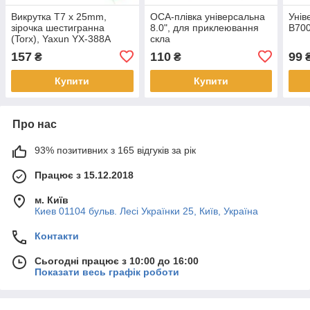
Викрутка T7 x 25mm,
OCA-плівка універсальна
Унів
зірочка шестигранна
8.0", для приклеювання
B700
(Torx), Yaxun YX-388A
скла
157
110
99
₴
₴
Купити
Купити
Про нас
93% позитивних з 165 відгуків за рік
Працює з 15.12.2018
м. Київ
Киев 01104 бульв. Лесі Українки 25, Київ, Україна
Контакти
Сьогодні працює з 10:00 до 16:00
Показати весь графік роботи