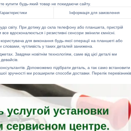
ете купити будь-який товар не покидаючи сайту.
Характеристики
Інформація для замовлення
удо світу. При дотику до скла телефону або планшета, пристрій
все вдосконалюється і резистивні сенсори змінили ємнісні.
є користувача для виконання будь-якої операції на планшеті або
 словами, чутливість у таких деталей занижена.
жетах. Завдяки новітнім технологіям, саме від цієї деталі ми
девайсів.
 консультантів. Допоможемо підібрати деталь, а так само встановити 
ашої зручності ми розширили способи доставки. Перелік перевізникі