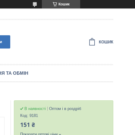
Кошик
и
КОШИК
Я ТА ОБМІН
В наявності
Оптом і в роздріб
Код:
9181
151 ₴
Показати оптові ціни