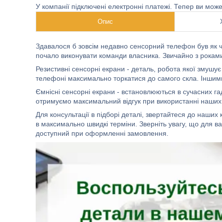
У компанії підключені електронні платежі. Тепер ви мож
Опис
Здавалося б зовсім недавно сенсорний телефон був як ч
почало виконувати команди власника. Звичайно з роками 
Резистивні сенсорні екрани - деталь, робота якої змушу
телефоні максимально торкатися до самого скла. Іншими
Ємнісні сенсорні екрани - встановлюються в сучасних гад
отримуємо максимальний відгук при використанні наших 
Для консультації в підборі деталі, звертайтеся до наших
в максимально швидкі терміни. Зверніть увагу, що для в
доступний при оформленні замовлення.