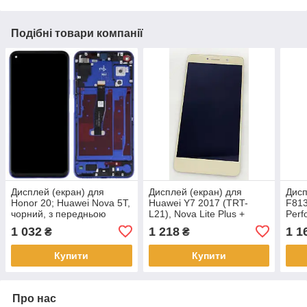
Подібні товари компанії
Дисплей (екран) для
Дисплей (екран) для
Дисп
Honor 20; Huawei Nova 5T,
Huawei Y7 2017 (TRT-
F813
чорний, з передньою
L21), Nova Lite Plus +
Perf
панеллю синього кольору,
тачскрін, колір золотистий
біли
1 032
1 218
1 1
₴
₴
Sapphire Blue
пане
Купити
Купити
Про нас