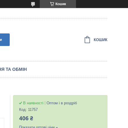
Кошик
и
КОШИК
Я ТА ОБМІН
В наявності
Оптом і в роздріб
Код:
11757
406 ₴
Показати оптові ціни