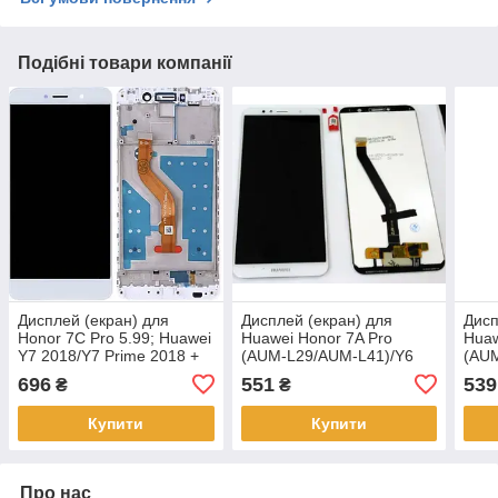
Подібні товари компанії
Дисплей (екран) для
Дисплей (екран) для
Дисп
Honor 7C Pro 5.99; Huawei
Huawei Honor 7A Pro
Huaw
Y7 2018/Y7 Prime 2018 +
(AUM-L29/AUM-L41)/Y6
(AU
тачскрин, білий, з
2018 (ATU-L21)/Y6 Prime
2018
696
551
539
₴
₴
передньою панеллю
(2018) + тачскрін, білий
(201
Купити
Купити
Про нас