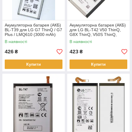
Акумуляторна батарея (АКБ)
Акумуляторна батарея (АКБ)
BL-T39 для LG G7 ThinQ / G7
для LG BL-T42 V50 ThinQ,
Plus / LMQ610 (3000 mAh)
G8X ThinQ, V50S ThinQ,
оригінал Китай 4000 mAh
В наявності
В наявності
426
423
₴
₴
Купити
Купити