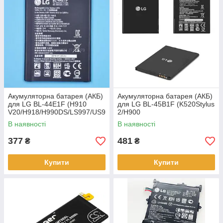
Акумуляторна батарея (АКБ)
Акумуляторна батарея (АКБ)
для LG BL-44E1F (H910
для LG BL-45B1F (K520Stylus
V20/H918/H990DS/LS997/US9
2/H900
96/VS995), 3200 mAh
V10/H901/H960A/VS990),
В наявності
В наявності
3000 mAh
377
481
₴
₴
Купити
Купити