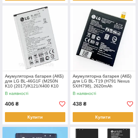
Акумуляторна батарея (АКБ)
Акумуляторна батарея (АКБ)
для LG BL-46G1F (M250N
для LG BL-T19 (H791 Nexus
K10 (2017)/K121/X400 K10
5X/H798), 2620mAh
(2017)/K8V 2017/K20 Plus
В наявності
В наявності
2017)),
406
438
₴
₴
Купити
Купити