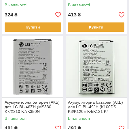
2020 mAh,
2500 mAh
В наявності
В наявності
324
413
₴
₴
Купити
Купити
Акумуляторна батарея (АКБ)
Акумуляторна батарея (АКБ)
для LG BL-46ZH (MS330
для LG BL-49JH (K100DS
K7/X210 K7/K350N
K3/K120E K4/K121 K4
K8/LS675/Escape 3), 2125
/K130E), 1940 маг
В наявності
В наявності
mAh
481
493
₴
₴