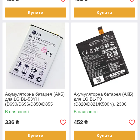
Купити
Купити
Акумуляторна батарея (АКБ)
Акумуляторна батарея (АКБ)
для LG BL-53YH
для LG BL-T9
(D690/D696/D850/D855
(D820/D821/K500N), 2300
G3/D856/LS740/F400/F460),
мАч
В наявності
В наявності
3000 мАч
336
452
₴
₴
Купити
Купити