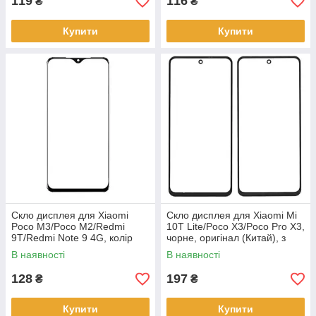
119
116
₴
₴
Купити
Купити
Скло дисплея для Xiaomi
Скло дисплея для Xiaomi Mi
Poco M3/Poco M2/Redmi
10T Lite/Poco X3/Poco Pro X3,
9T/Redmi Note 9 4G, колір
чорне, оригінал (Китай), з
чорний
олеофобним покриттям
В наявності
В наявності
128
197
₴
₴
Купити
Купити