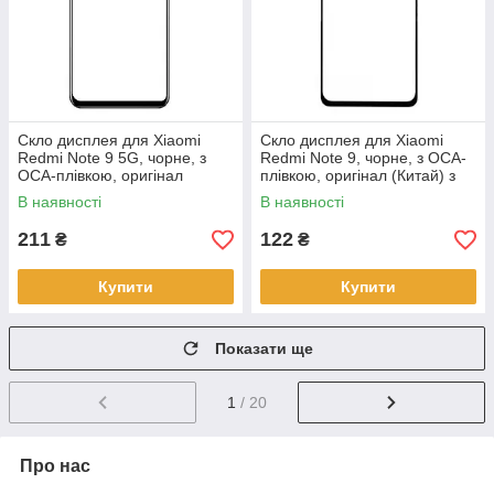
Скло дисплея для Xiaomi
Скло дисплея для Xiaomi
Redmi Note 9 5G, чорне, з
Redmi Note 9, чорне, з OCA-
OCA-плівкою, оригінал
плівкою, оригінал (Китай) з
(Китай), з олеофобним
олеофобним покриттям
В наявності
В наявності
покрытиемм
211
122
₴
₴
Купити
Купити
Показати ще
1
/ 20
Про нас